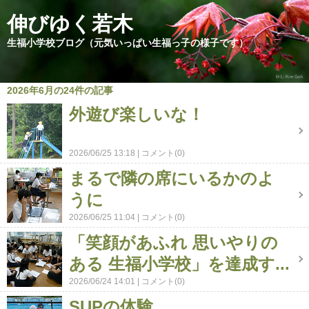
伸びゆく若木
生福小学校ブログ（元気いっぱい生福っ子の様子です）
2026年6月の24件の記事
外遊び楽しいな！
2026/06/25 13:18
コメント(0)
まるで隣の席にいるかのよ
うに
2026/06/25 11:04
コメント(0)
「笑顔があふれ 思いやりの
ある 生福小学校」を達成す...
2026/06/24 14:01
コメント(0)
SUPの体験