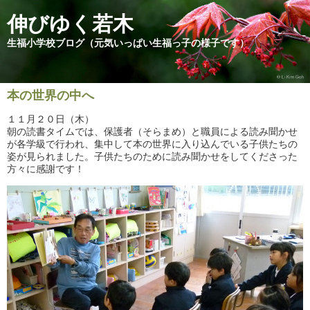
伸びゆく若木
生福小学校ブログ（元気いっぱい生福っ子の様子です）
本の世界の中へ
１１月２０日（木）
朝の読書タイムでは、保護者（そらまめ）と職員による読み聞かせ
が各学級で行われ、集中して本の世界に入り込んでいる子供たちの
姿が見られました。子供たちのために読み聞かせをしてくださった
方々に感謝です！