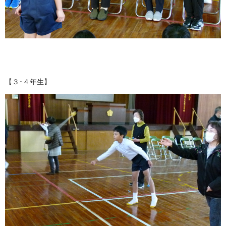
【３･４年生】