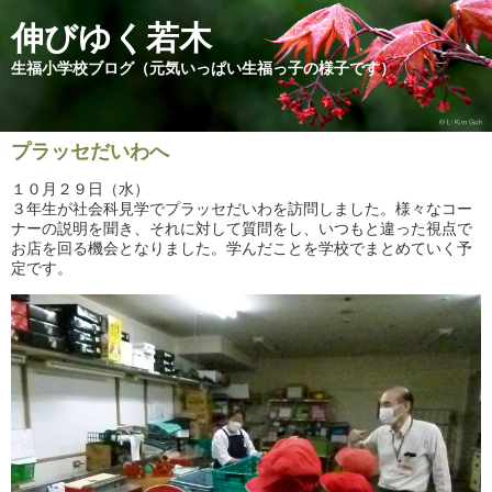
伸びゆく若木
生福小学校ブログ（元気いっぱい生福っ子の様子です）
プラッセだいわへ
１０月２９日（水）
３年生が社会科見学でプラッセだいわを訪問しました。様々なコー
ナーの説明を聞き、それに対して質問をし、いつもと違った視点で
お店を回る機会となりました。学んだことを学校でまとめていく予
定です。