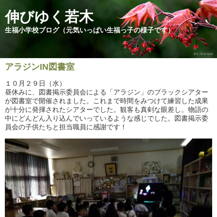
伸びゆく若木
生福小学校ブログ（元気いっぱい生福っ子の様子です）
アラジンIN図書室
１０月２９日（水）
昼休みに、図書掲示委員会による「アラジン」のブラックシアター
が図書室で開催されました。これまで時間をみつけて練習した成果
が十分に発揮されたシアターでした。観客も真剣な眼差し。物語の
中にどんどん入り込んでいっているような感じでした。図書掲示委
員会の子供たちと担当職員に感謝です！