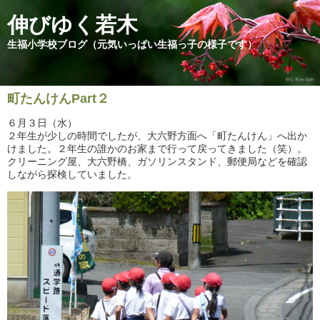
伸びゆく若木
生福小学校ブログ（元気いっぱい生福っ子の様子です）
町たんけんPart２
６月３日（水）
２年生が少しの時間でしたが、大六野方面へ「町たんけん」へ出か
けました。２年生の誰かのお家まで行って戻ってきました（笑）。
クリーニング屋、大六野橋、ガソリンスタンド、郵便局などを確認
しながら探検していました。