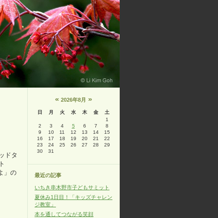
«
»
2026年8月
日
月
火
水
木
金
土
1
2
3
4
5
6
7
8
9
10
11
12
13
14
15
16
17
18
19
20
21
22
23
24
25
26
27
28
29
30
31
ッドタ
ト
よ」の
最近の記事
いちき串木野市子どもサミット
夏休み1日目！「キッズチャレン
ジ教室」
本を通してつながる笑顔