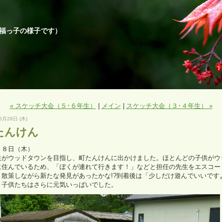
福っ子の様子です）
« スケッチ大会（５･６年生）
|
メイン
|
スケッチ大会（３･４年生） »
5月28日 (木)
たんけん
２８日（木）
生がウッドタウンを目指し、町たんけんに出かけました。ほとんどの子供がウ
に住んでいるため、「ぼくが連れて行きます！」などと担任の先生をエスコー
）散策しながら新たな発見があったかな!?到着後は「少しだけ遊んでいいです
、子供たちはさらに元気いっぱいでした。