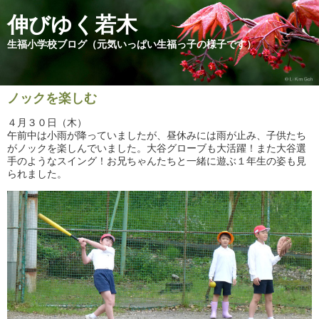
伸びゆく若木
生福小学校ブログ（元気いっぱい生福っ子の様子です）
ノックを楽しむ
４月３０日（木）
午前中は小雨が降っていましたが、昼休みには雨が止み、子供たち
がノックを楽しんでいました。大谷グローブも大活躍！また大谷選
手のようなスイング！お兄ちゃんたちと一緒に遊ぶ１年生の姿も見
られました。