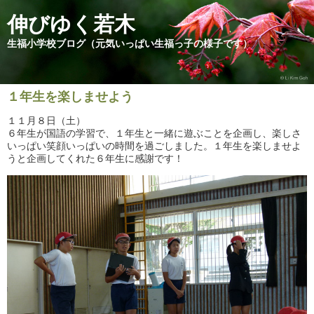
伸びゆく若木
生福小学校ブログ（元気いっぱい生福っ子の様子です）
１年生を楽しませよう
１１月８日（土）
６年生が国語の学習で、１年生と一緒に遊ぶことを企画し、楽しさ
いっぱい笑顔いっぱいの時間を過ごしました。１年生を楽しませよ
うと企画してくれた６年生に感謝です！