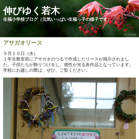
伸びゆく若木
生福小学校ブログ（元気いっぱい生福っ子の様子です）
アサガオリース
９月１０日（水）
１年生教室前にアサガオのつるで作成したリースが掲示されまし
た。子供たちが飾りつけをし、個性が光る各作品となっています。
学校にお越しの際は、ぜひ、ご覧ください。